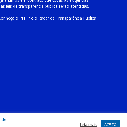
garantimos em contrato que todas as exigências
das
leis de transparência pública
serão atendidas.
Conheça o
PNTP
e o
Radar da Transparência Pública
te
Acessar Área Administrativa
Acessar o Webmail
a de
Leia mais
ACEITO