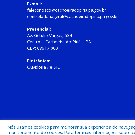
E-mail:
faleconosco@cachoeiradopiria.pa.gov.br
controladoriageral@cachoeiradopiria.pa.gov.br
Presencial:
Av. Getulio Vargas, 534
Centro – Cachoeira do Piriá – PA
CEP: 68617-000
Eletrônico:
Ouvidoria
/
e-SIC
Todos os direitos reservados a Prefeitura Municipal de Cac
Nós usamos cookies para melhorar sua experiência de navegação
monitoramento de cookies. Para ter mais informações sobre como