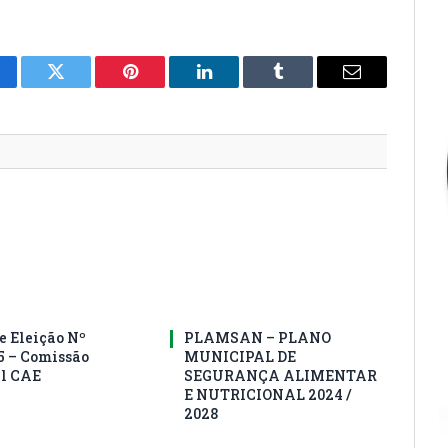
cebook
Twitter
Pinterest
LinkedIn
Tumblr
E-
mail
e Eleição Nº
PLAMSAN – PLANO
5 – Comissão
MUNICIPAL DE
al CAE
SEGURANÇA ALIMENTAR
E NUTRICIONAL 2024 /
2028