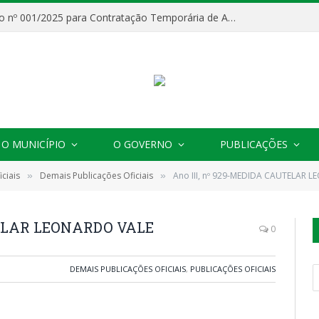
Processo Seletivo nº 001/2025 para Contratação Temporária de Agentes Comunitários de Saúde (ACS)
O MUNICÍPIO
O GOVERNO
PUBLICAÇÕES
ciais
Demais Publicações Oficiais
Ano III, nº 929-MEDIDA CAUTELAR 
»
»
TELAR LEONARDO VALE
0
DEMAIS PUBLICAÇÕES OFICIAIS
,
PUBLICAÇÕES OFICIAIS