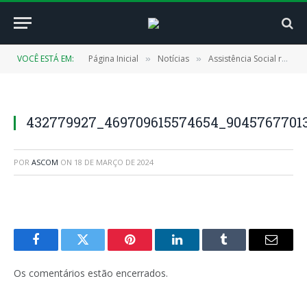
VOCÊ ESTÁ EM:
Página Inicial
Notícias
Assistência Social reúne com Seaster sobre o BPC na Escola
»
»
432779927_469709615574654_9045767701
POR
ASCOM
ON
18 DE MARÇO DE 2024
Facebook
Twitter
Pinterest
LinkedIn
Tumblr
E-
mail
Os comentários estão encerrados.