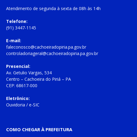
Atendimento de
segunda à sexta
de
08h às 14h
Telefone:
(91) 3447-1145
E-mail:
faleconosco@cachoeiradopiria.pa.gov.br
controladoriageral@cachoeiradopiria.pa.gov.br
Presencial:
Av. Getulio Vargas, 534
Centro – Cachoeira do Piriá – PA
CEP: 68617-000
Eletrônico:
Ouvidoria
/
e-SIC
COMO CHEGAR À PREFEITURA