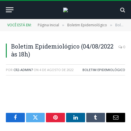
VOCÊ ESTÁ EM:
Página Inicial
Boletim Epidemiológico
Boletim Epidemiológico (04/08/2022 às 18h)
»
»
Boletim Epidemiológico (04/08/2022
0
às 18h)
POR
CR2-ADMIN7
ON
4 DE AGOSTO DE 2022
BOLETIM EPIDEMIOLÓGICO
Facebook
Twitter
Pinterest
LinkedIn
Tumblr
E-