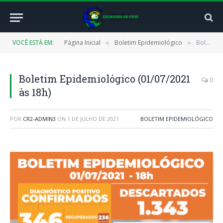
VOCÊ ESTÁ EM:
Página Inicial
Boletim Epidemiológico
Boletim Epidemiológico (01/07/2021 às 18h)
»
»
Boletim Epidemiológico (01/07/2021
0
às 18h)
POR
CR2-ADMIN3
ON
1 DE JULHO DE 2021
BOLETIM EPIDEMIOLÓGICO