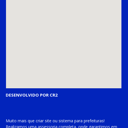
DESENVOLVIDO POR CR2
Muito mais que
criar site
ou
sistema para prefeituras
!
Realizamos uma
assessoria
completa, onde garantimos em