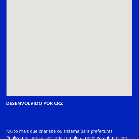
DESENVOLVIDO POR CR2
Muito mais que
criar site
ou
sistema para prefeituras
!
Realizamos uma
assessoria
completa, onde garantimos em