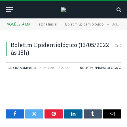
VOCÊ ESTÁ EM:
Página Inicial
Boletim Epidemiológico
Boletim Epidemiológico (13/05/2022 às 18h)
»
»
Boletim Epidemiológico (13/05/2022
0
às 18h)
POR
CR2-ADMIN8
ON
13 DE MAIO DE 2022
BOLETIM EPIDEMIOLÓGICO
Facebook
Twitter
Pinterest
LinkedIn
Tumblr
E-