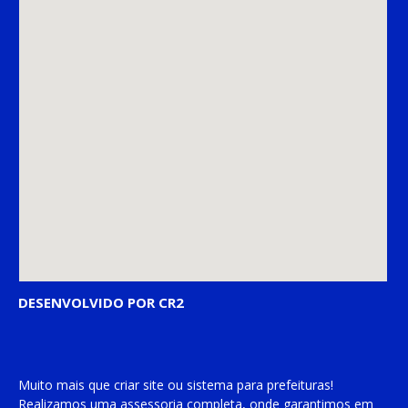
DESENVOLVIDO POR CR2
Muito mais que
criar site
ou
sistema para prefeituras
!
Realizamos uma
assessoria
completa, onde garantimos em