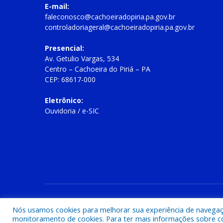
E-mail:
faleconosco@cachoeiradopiria.pa.gov.br
controladoriageral@cachoeiradopiria.pa.gov.br
Presencial:
Av. Getulio Vargas, 534
Centro – Cachoeira do Piriá – PA
CEP: 68617-000
Eletrônico:
Ouvidoria
/
e-SIC
Todos os direitos reservados a Prefeitura Municipal de Cac
Nós usamos cookies para melhorar sua experiência de navegação
monitoramento de cookies. Para ter mais informações sobre como