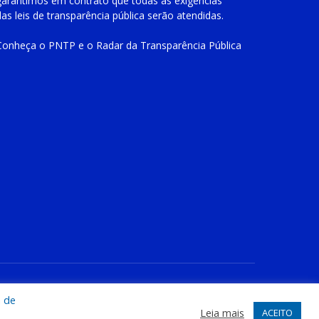
garantimos em contrato que todas as exigências
das
leis de transparência pública
serão atendidas.
Conheça o
PNTP
e o
Radar da Transparência Pública
te
Acessar Área Administrativa
Acessar o Webmail
a de
Leia mais
ACEITO