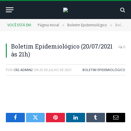
VOCÊ ESTÁ EM:
Página Inicial
Boletim Epidemiológico
Boletim Epidemiológico (20/07/2021 às 21h)
»
»
Boletim Epidemiológico (20/07/2021
0
às 21h)
POR
CR2-ADMIN2
ON
20 DE JULHO DE 2021
BOLETIM EPIDEMIOLÓGICO
Facebook
Twitter
Pinterest
LinkedIn
Tumblr
E-