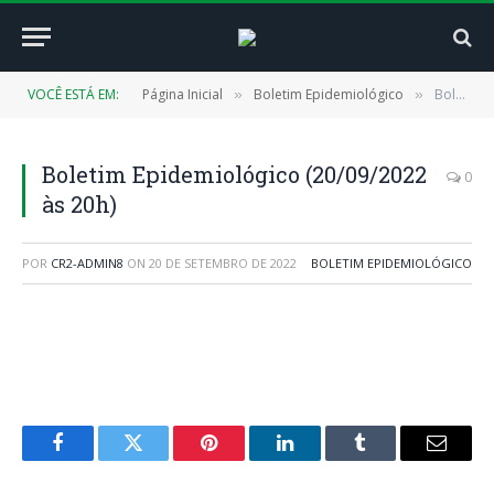
VOCÊ ESTÁ EM:
Página Inicial
Boletim Epidemiológico
Boletim Epidemiológico (20/09/2022 às 20h)
»
»
Boletim Epidemiológico (20/09/2022
0
às 20h)
POR
CR2-ADMIN8
ON
20 DE SETEMBRO DE 2022
BOLETIM EPIDEMIOLÓGICO
Facebook
Twitter
Pinterest
LinkedIn
Tumblr
E-