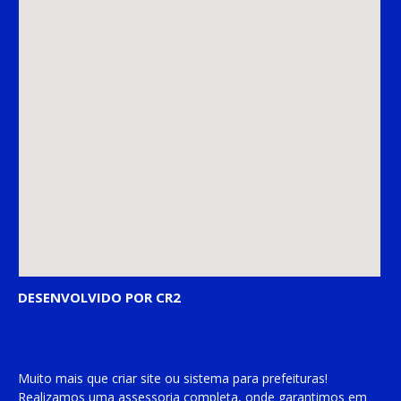
DESENVOLVIDO POR CR2
Muito mais que
criar site
ou
sistema para prefeituras
!
Realizamos uma
assessoria
completa, onde garantimos em