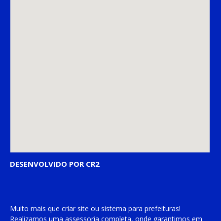
DESENVOLVIDO POR CR2
Muito mais que
criar site
ou
sistema para prefeituras
!
Realizamos uma
assessoria
completa, onde garantimos em