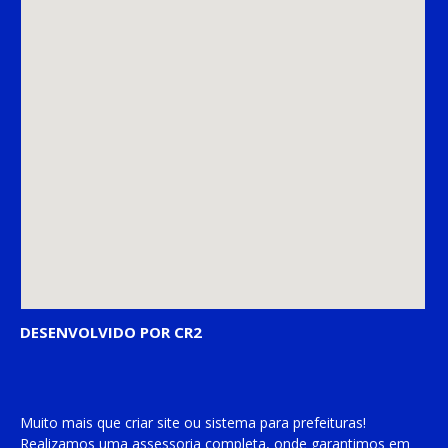
DESENVOLVIDO POR CR2
Muito mais que
criar site
ou
sistema para prefeituras
!
Realizamos uma
assessoria
completa, onde garantimos em