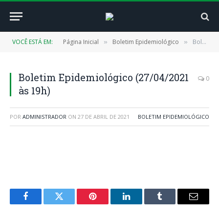
VOCÊ ESTÁ EM:
Página Inicial
Boletim Epidemiológico
Boletim Epidemiológico (27/04/2021 às 19h)
»
»
Boletim Epidemiológico (27/04/2021
0
às 19h)
POR
ADMINISTRADOR
ON
27 DE ABRIL DE 2021
BOLETIM EPIDEMIOLÓGICO
Facebook
Twitter
Pinterest
LinkedIn
Tumblr
E-