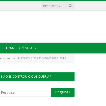
TRANSPARÊNCIA
nicípio.
447287245_522418603637088_851280729122650195_n
»
NÃO ENCONTROU O QUE QUERIA?