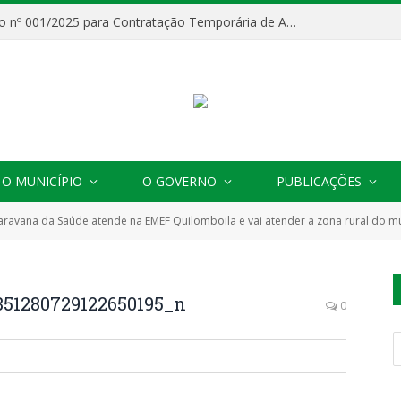
Processo Seletivo nº 001/2025 para Contratação Temporária de Agentes Comunitários de Saúde (ACS)
O MUNICÍPIO
O GOVERNO
PUBLICAÇÕES
aravana da Saúde atende na EMEF Quilomboila e vai atender a zona rural do mu
51280729122650195_n
0