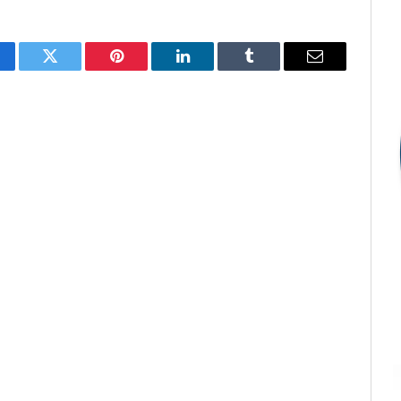
cebook
Twitter
Pinterest
LinkedIn
Tumblr
E-
mail