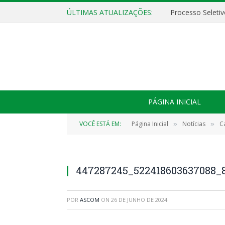
ÚLTIMAS ATUALIZAÇÕES:
PÁGINA INICIAL
VOCÊ ESTÁ EM:
Página Inicial
Notícias
C
»
»
447287245_522418603637088_8
POR
ASCOM
ON
26 DE JUNHO DE 2024