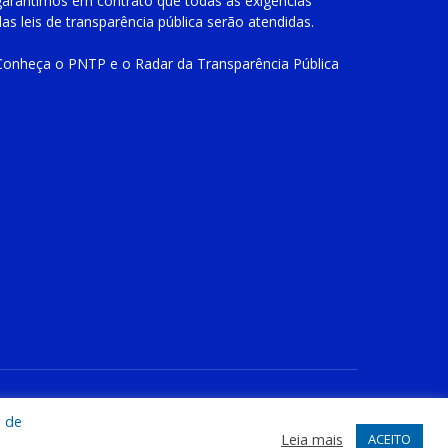
garantimos em contrato que todas as exigências
das
leis de transparência pública
serão atendidas.
Conheça o
PNTP
e o
Radar da Transparência Pública
te
Acessar Área Administrativa
Acessar o Webmail
a de
Leia mais
ACEITO