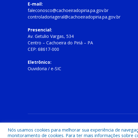
E-mail:
faleconosco@cachoeiradopiria.pa.gov.br
controladoriageral@cachoeiradopiria.pa.gov.br
Presencial:
Av. Getulio Vargas, 534
Centro – Cachoeira do Piriá – PA
CEP: 68617-000
Eletrônico:
Ouvidoria
/
e-SIC
Todos os direitos reservados a Prefeitura Municipal de Cac
Nós usamos cookies para melhorar sua experiência de navegação
monitoramento de cookies. Para ter mais informações sobre como