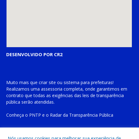
DESENVOLVIDO POR CR2
Muito mais que
criar site
ou
sistema para prefeituras
!
Realizamos uma
assessoria
completa, onde garantimos em
contrato que todas as exigências das
leis de transparência
pública
serão atendidas.
Conheça o
PNTP
e o
Radar da Transparência Pública
Nós usamos cookies para melhorar sua experiência de