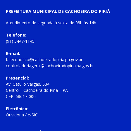
PREFEITURA MUNICIPAL DE CACHOEIRA DO PIRIÁ
Atendimento de
segunda à sexta
de
08h às 14h
Telefone:
(91) 3447-1145
E-mail:
faleconosco@cachoeiradopiria.pa.gov.br
controladoriageral@cachoeiradopiria.pa.gov.br
Presencial:
Av. Getulio Vargas, 534
Centro – Cachoeira do Piriá – PA
CEP: 68617-000
Eletrônico:
Ouvidoria
/
e-SIC