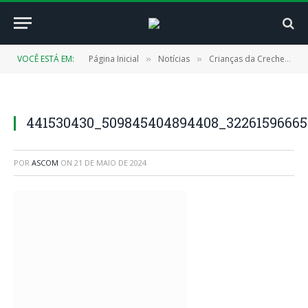
VOCÊ ESTÁ EM:
Página Inicial
Notícias
Crianças da Creche Leila pontes recebem o Projeto “Faça Bonito”
»
»
441530430_509845404894408_3226159666
POR
ASCOM
ON
21 DE MAIO DE 2024