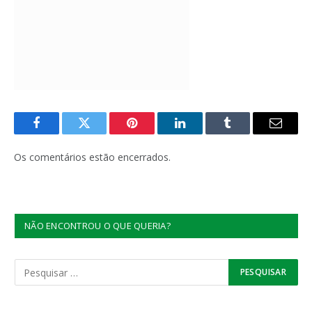
Facebook
Twitter
Pinterest
LinkedIn
Tumblr
E-
mail
Os comentários estão encerrados.
NÃO ENCONTROU O QUE QUERIA?