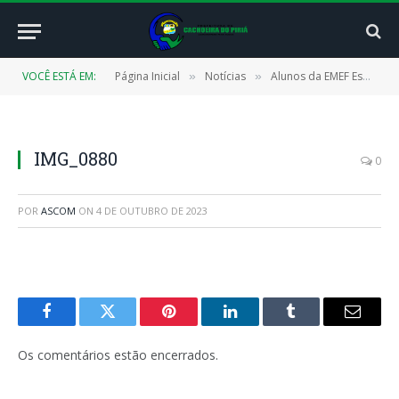
VOCÊ ESTÁ EM:
Página Inicial
Notícias
Alunos da EMEF Esperança se divertem e se conscientizam no Dia da Árvore
»
»
IMG_0880
0
POR
ASCOM
ON
4 DE OUTUBRO DE 2023
Facebook
Twitter
Pinterest
LinkedIn
Tumblr
E-
mail
Os comentários estão encerrados.