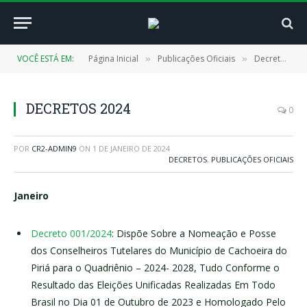
VOCÊ ESTÁ EM:
Página Inicial
Publicações Oficiais
Decretos
»
»
»
DECRETOS 2024
0
POR
CR2-ADMIN9
ON
1 DE JANEIRO DE 2024
DECRETOS
,
PUBLICAÇÕES OFICIAIS
Janeiro
Decreto 001/2024
: Dispõe Sobre a Nomeação e Posse
dos Conselheiros Tutelares do Município de Cachoeira do
Piriá para o Quadriênio – 2024- 2028, Tudo Conforme o
Resultado das Eleições Unificadas Realizadas Em Todo
Brasil no Dia 01 de Outubro de 2023 e Homologado Pelo