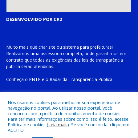
DESENVOLVIDO POR CR2
Muito mais que
criar site
ou
sistema para prefeituras
!
Realizamos uma
assessoria
completa, onde garantimos em
contrato que todas as exigências das
leis de transparência
pública
serão atendidas.
Conheça o
PNTP
e o
Radar da Transparência Pública
Nós usamos cookies para melhorar sua experiência de
navegação no portal. Ao utilizar nosso portal, você
Todos os direitos reservados a Prefeitura Municipal de Cachoeira
concorda com a política de monitoramento de cookies.
do Piriá
Para ter mais informações sobre como isso é feito, acesse
Política de cookies (
Leia mais
). Se você concorda, clique em
ACEITO.
Mapa do Site
Acessar Área Administrativa
Acessar o Webmail