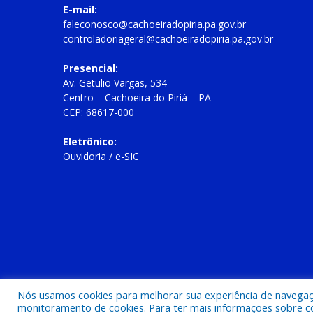
E-mail:
faleconosco@cachoeiradopiria.pa.gov.br
controladoriageral@cachoeiradopiria.pa.gov.br
Presencial:
Av. Getulio Vargas, 534
Centro – Cachoeira do Piriá – PA
CEP: 68617-000
Eletrônico:
Ouvidoria
/
e-SIC
Todos os direitos reservados a Prefeitura Municipal de Cac
Nós usamos cookies para melhorar sua experiência de navegação
monitoramento de cookies. Para ter mais informações sobre como