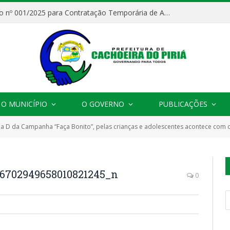
Processo Seletivo nº 001/2025 para Contratação Temporária de Agentes Comunitários de Saúde (ACS)
O MUNICÍPIO
O GOVERNO
PUBLICAÇÕES
ia D da Campanha “Faça Bonito”, pelas crianças e adolescentes acontece com
6702949658010821245_n
0