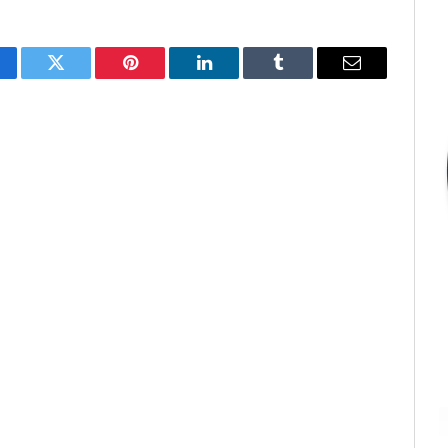
cebook
Twitter
Pinterest
LinkedIn
Tumblr
E-
mail