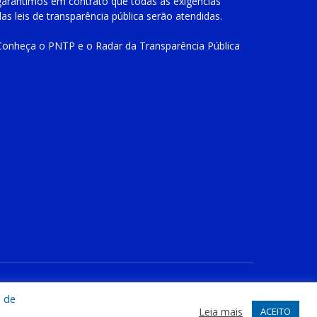
garantimos em contrato que todas as exigências
das
leis de transparência pública
serão atendidas.
Conheça o
PNTP
e o
Radar da Transparência Pública
te
Acessar Área Administrativa
Acessar o Webmail
a de
Leia mais
ACEITO