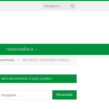
TRANSPARÊNCIA
 caminhada.
445196745_1640372366715496_6702949658010821245_n
»
NÃO ENCONTROU O QUE QUERIA?