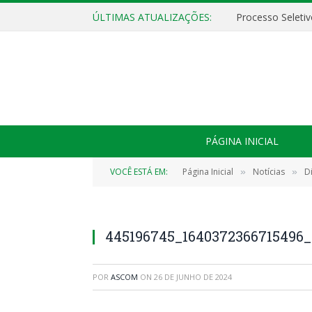
ÚLTIMAS ATUALIZAÇÕES:
PÁGINA INICIAL
VOCÊ ESTÁ EM:
Página Inicial
Notícias
D
»
»
445196745_1640372366715496_
POR
ASCOM
ON
26 DE JUNHO DE 2024