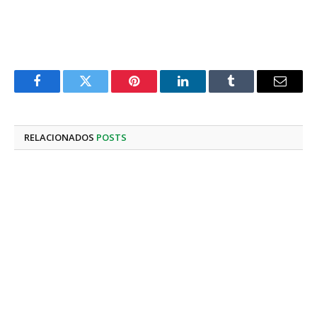
Facebook
Twitter
Pinterest
LinkedIn
Tumblr
E-
mail
RELACIONADOS
POSTS