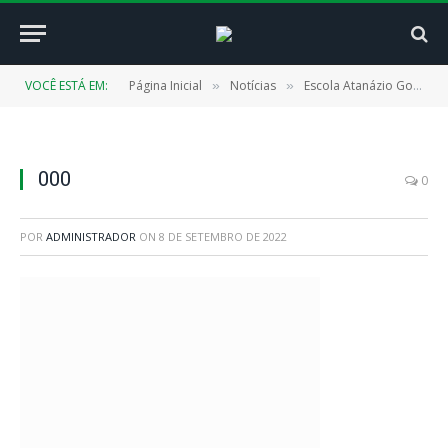
VOCÊ ESTÁ EM:
Página Inicial
Notícias
Escola Atanázio Gonçalves é reformada e reinaugurada pelo Prefeitura de Cachoeira do Piriá
»
»
000
0
POR
ADMINISTRADOR
ON
8 DE SETEMBRO DE 2022