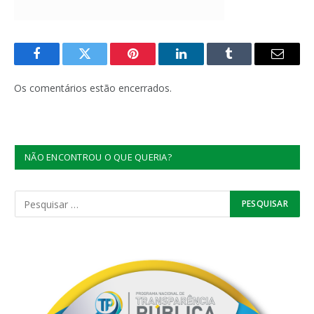
Facebook
Twitter
Pinterest
LinkedIn
Tumblr
E-
mail
Os comentários estão encerrados.
NÃO ENCONTROU O QUE QUERIA?