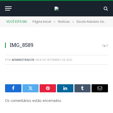
VOCÊ ESTÁ EM:
Página Inicial
Notícias
Escola Atanázio Gonçalves é reformada e reinaugurada pelo Prefeitura de Cachoeira do Piriá
»
»
IMG_8589
0
POR
ADMINISTRADOR
ON
8 DE SETEMBRO DE 2022
Facebook
Twitter
Pinterest
LinkedIn
Tumblr
E-
mail
Os comentários estão encerrados.