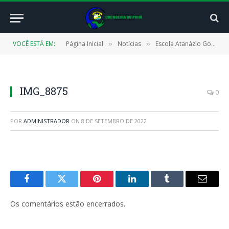
VOCÊ ESTÁ EM:
Página Inicial
Notícias
Escola Atanázio Gonçalves é reformada e reinaugurada pelo Prefeitura de Cachoeira do Piriá
»
»
IMG_8875
0
POR
ADMINISTRADOR
ON
8 DE SETEMBRO DE 2022
Facebook
Twitter
Pinterest
LinkedIn
Tumblr
E-
mail
Os comentários estão encerrados.