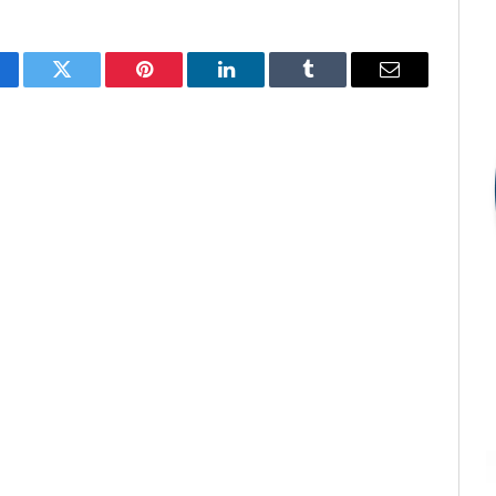
cebook
Twitter
Pinterest
LinkedIn
Tumblr
E-
mail