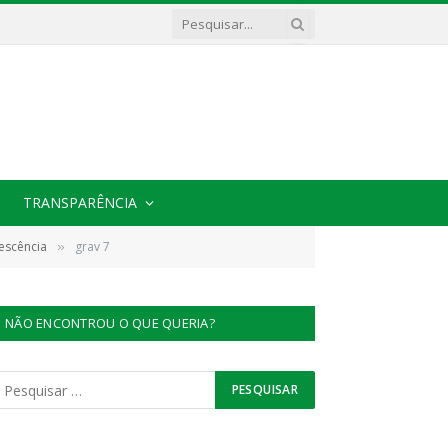
TRANSPARÊNCIA
lescência
grav 7
»
NÃO ENCONTROU O QUE QUERIA?