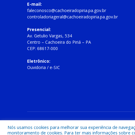
E-mail:
faleconosco@cachoeiradopiria.pa.gov.br
controladoriageral@cachoeiradopiria.pa.gov.br
Presencial:
Av. Getulio Vargas, 534
Centro – Cachoeira do Piriá – PA
CEP: 68617-000
Eletrônico:
Ouvidoria
/
e-SIC
Todos os direitos reservados a Prefeitura Municipal de Cac
Nós usamos cookies para melhorar sua experiência de navegação
monitoramento de cookies. Para ter mais informações sobre como