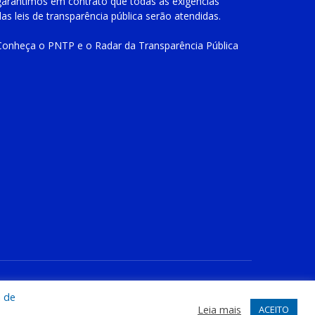
garantimos em contrato que todas as exigências
das
leis de transparência pública
serão atendidas.
Conheça o
PNTP
e o
Radar da Transparência Pública
te
Acessar Área Administrativa
Acessar o Webmail
a de
Leia mais
ACEITO