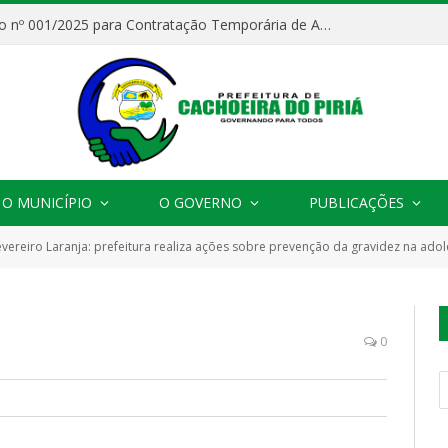
Processo Seletivo nº 001/2025 para Contratação Temporária de Agentes Comunitários de Saúde (ACS)
O MUNICÍPIO
O GOVERNO
PUBLICAÇÕES
evereiro Laranja: prefeitura realiza ações sobre prevenção da gravidez na ado
0