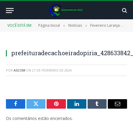
VOCÊ ESTÁ EM:
Página Inicial
Notícias
Fevereiro Laranja: prefeitura realiza ações sobre prevenção da gravidez na adolescência
»
»
prefeituradecachoeiradopiria_42863384
POR
ASCOM
ON
21 DE FEVEREIRO DE 2024
Facebook
Twitter
Pinterest
LinkedIn
Tumblr
E-
mail
Os comentários estão encerrados.