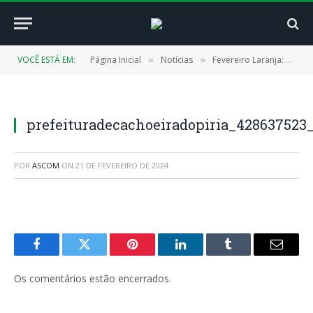
VOCÊ ESTÁ EM:
Página Inicial
Notícias
Fevereiro Laranja: prefeitura realiza ações sobre prevenção da gravidez na adolescência
»
»
prefeituradecachoeiradopiria_42863752
POR
ASCOM
ON
21 DE FEVEREIRO DE 2024
Facebook
Twitter
Pinterest
LinkedIn
Tumblr
E-
mail
Os comentários estão encerrados.