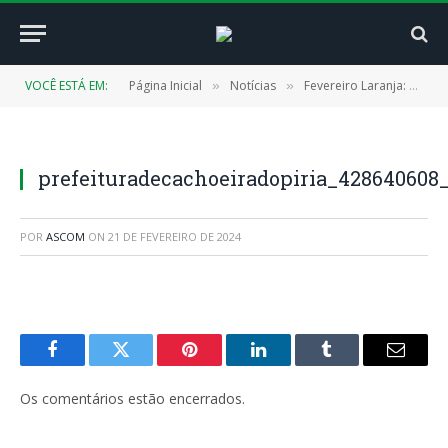
VOCÊ ESTÁ EM:
Página Inicial
Notícias
Fevereiro Laranja: prefeitura realiza ações sobre prevenção da gravidez na adolescência
»
»
prefeituradecachoeiradopiria_42864060
POR
ASCOM
ON
21 DE FEVEREIRO DE 2024
Facebook
Twitter
Pinterest
LinkedIn
Tumblr
E-
mail
Os comentários estão encerrados.