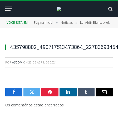
VOCÊ ESTÁ EM:
Página Inicial
Notícias
Lei Aldir Blanc: prefeitura realiza oficina de elaboração de projetos.
»
»
435798802_490717513473864_2278369345
POR
ASCOM
ON
23 DE ABRIL DE 2024
Facebook
Twitter
Pinterest
LinkedIn
Tumblr
E-
mail
Os comentários estão encerrados.