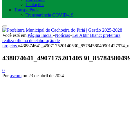
Licitações
Transparência
Transparência COVID-19
Você está em:
Página Inicial
»
Notícias
»
Lei Aldir Blanc: prefeitura
realiza oficina de elaboração de
projetos.
»
438874641_490717520140530_8578458049901427974_n
438874641_490717520140530_8578458049
0
Por
ascom
on
23 de abril de 2024