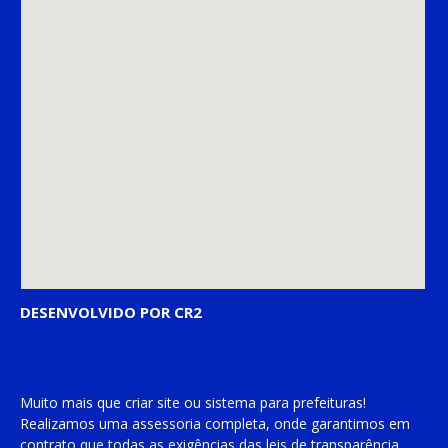
DESENVOLVIDO POR CR2
Muito mais que
criar site
ou
sistema para prefeituras
!
Realizamos uma
assessoria
completa, onde garantimos em
contrato que todas as exigências das
leis de transparência