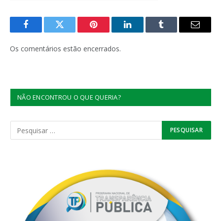
Facebook
Twitter
Pinterest
LinkedIn
Tumblr
E-
mail
Os comentários estão encerrados.
NÃO ENCONTROU O QUE QUERIA?