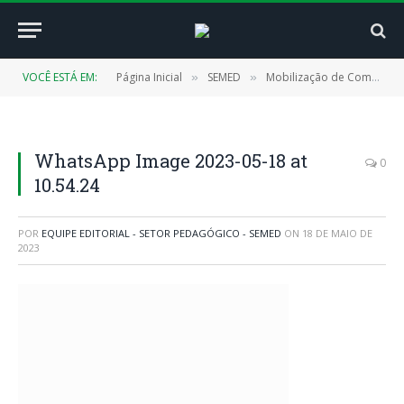
VOCÊ ESTÁ EM:
Página Inicial
SEMED
Mobilização de Combate ao Abuso e à Exploração Sexual Contra Crianças e Adolescentes é Realizada nas Escolas Públicas Municipais
»
»
WhatsApp Image 2023-05-18 at
0
10.54.24
POR
EQUIPE EDITORIAL - SETOR PEDAGÓGICO - SEMED
ON
18 DE MAIO DE
2023