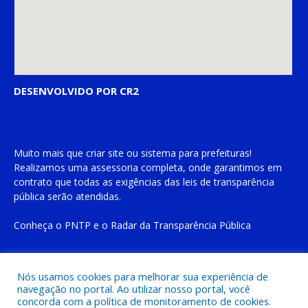
DESENVOLVIDO POR CR2
Muito mais que
criar site
ou
sistema para prefeituras
!
Realizamos uma
assessoria
completa, onde garantimos em
contrato que todas as exigências das
leis de transparência
pública
serão atendidas.
Conheça o
PNTP
e o
Radar da Transparência Pública
Nós usamos cookies para melhorar sua experiência de
navegação no portal. Ao utilizar nosso portal, você
Todos os direitos reservados a Prefeitura Municipal de Cachoeira
concorda com a política de monitoramento de cookies.
do Piriá