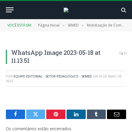
VOCÊ ESTÁ EM:
Página Inicial
SEMED
Mobilização de Combate ao Abuso e à Exploração Sexual Contra Crianças e Adolescentes é Realizada nas Escolas Públicas Municipais
»
»
WhatsApp Image 2023-05-18 at
0
11.13.51
POR
EQUIPE EDITORIAL - SETOR PEDAGÓGICO - SEMED
ON
18 DE MAIO DE
2023
Facebook
Twitter
Pinterest
LinkedIn
Tumblr
E-
mail
Os comentários estão encerrados.