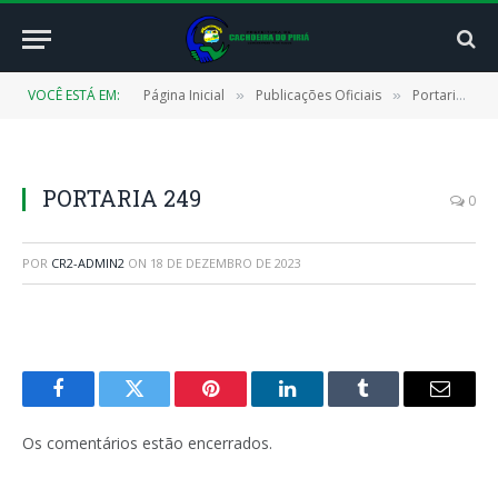
VOCÊ ESTÁ EM:
Página Inicial
Publicações Oficiais
Portarias
»
»
»
PORTARIA 249
0
POR
CR2-ADMIN2
ON
18 DE DEZEMBRO DE 2023
Facebook
Twitter
Pinterest
LinkedIn
Tumblr
E-
mail
Os comentários estão encerrados.