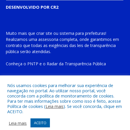
DESENVOLVIDO POR CR2
Muito mais que
criar site
ou
sistema para prefeituras
!
Realizamos uma
assessoria
completa, onde garantimos em
contrato que todas as exigências das
leis de transparência
pública
serão atendidas.
Conheça o
PNTP
e o
Radar da Transparência Pública
Nós usamos cookies para melhorar sua experiência de
navegação no portal. Ao utilizar nosso portal, você
Todos os direitos reservados a Prefeitura Municipal de Cachoeira
concorda com a política de monitoramento de cookies.
do Piriá
Para ter mais informações sobre como isso é feito, acesse
Política de cookies (
Leia mais
). Se você concorda, clique em
ACEITO.
Mapa do Site
Acessar Área Administrativa
Acessar o Webmail
Leia mais
ACEITO