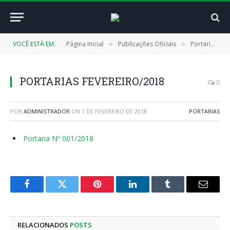
VOCÊ ESTÁ EM:
Página Inicial
Publicações Oficiais
Portarias
»
»
»
PORTARIAS FEVEREIRO/2018
0
POR
ADMINISTRADOR
ON
1 DE FEVEREIRO DE 2018
PORTARIAS
Portaria Nº 001/2018
Facebook
Twitter
Pinterest
LinkedIn
Tumblr
E-
mail
RELACIONADOS
POSTS