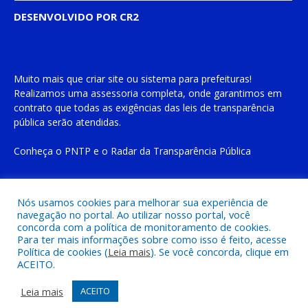
DESENVOLVIDO POR CR2
Muito mais que
criar site
ou
sistema para prefeituras
!
Realizamos uma
assessoria
completa, onde garantimos em
contrato que todas as exigências das
leis de transparência
pública
serão atendidas.
Conheça o
PNTP
e o
Radar da Transparência Pública
Nós usamos cookies para melhorar sua experiência de
navegação no portal. Ao utilizar nosso portal, você
Todos os direitos reservados a Prefeitura Municipal de Cachoeira
concorda com a política de monitoramento de cookies.
do Piriá
Para ter mais informações sobre como isso é feito, acesse
Política de cookies (
Leia mais
). Se você concorda, clique em
ACEITO.
Mapa do Site
Acessar Área Administrativa
Acessar o Webmail
Leia mais
ACEITO