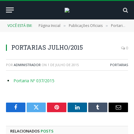
VOCÊ ESTÁ EM:
Página Inicial
Publicações Oficiais
Portarias
»
»
»
PORTARIAS JULHO/2015
0
POR
ADMINISTRADOR
ON
1 DE JULHO DE 2015
PORTARIAS
Portaria Nº 037/2015
Facebook
Twitter
Pinterest
LinkedIn
Tumblr
E-
mail
RELACIONADOS
POSTS