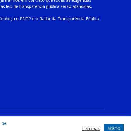
garantimos em contrato que todas as exigências
das
leis de transparência pública
serão atendidas.
Conheça o
PNTP
e o
Radar da Transparência Pública
te
Acessar Área Administrativa
Acessar o Webmail
a de
Leia mais
ACEITO