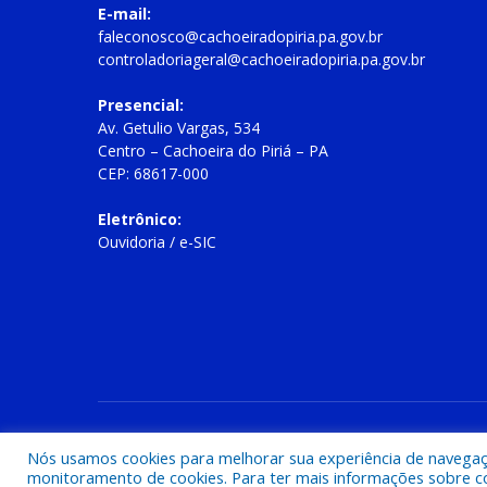
E-mail:
faleconosco@cachoeiradopiria.pa.gov.br
controladoriageral@cachoeiradopiria.pa.gov.br
Presencial:
Av. Getulio Vargas, 534
Centro – Cachoeira do Piriá – PA
CEP: 68617-000
Eletrônico:
Ouvidoria
/
e-SIC
Todos os direitos reservados a Prefeitura Municipal de Cac
Nós usamos cookies para melhorar sua experiência de navegação
monitoramento de cookies. Para ter mais informações sobre como