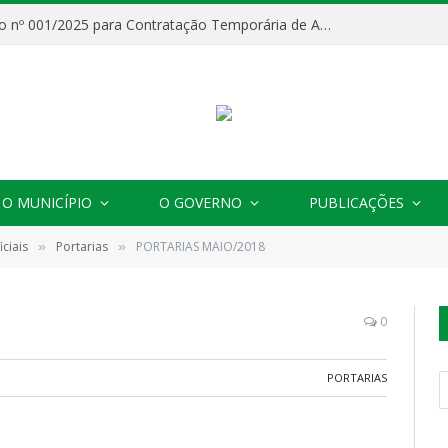
Processo Seletivo nº 001/2025 para Contratação Temporária de Agentes Comunitários de Saúde (ACS)
O MUNICÍPIO
O GOVERNO
PUBLICAÇÕES
ciais
Portarias
PORTARIAS MAIO/2018
»
»
0
PORTARIAS