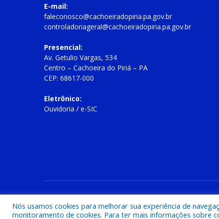
E-mail:
faleconosco@cachoeiradopiria.pa.gov.br
controladoriageral@cachoeiradopiria.pa.gov.br
Presencial:
Av. Getulio Vargas, 534
Centro – Cachoeira do Piriá – PA
CEP: 68617-000
Eletrônico:
Ouvidoria
/
e-SIC
Todos os direitos reservados a Prefeitura Municipal de Cac
Nós usamos cookies para melhorar sua experiência de navegação
monitoramento de cookies. Para ter mais informações sobre como