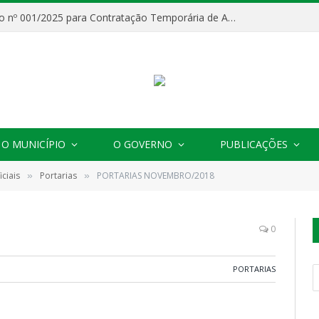
Processo Seletivo nº 001/2025 para Contratação Temporária de Agentes Comunitários de Saúde (ACS)
O MUNICÍPIO
O GOVERNO
PUBLICAÇÕES
ciais
Portarias
PORTARIAS NOVEMBRO/2018
»
»
0
PORTARIAS