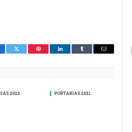
cebook
Twitter
Pinterest
LinkedIn
Tumblr
E-
mail
IAS 2022
PORTARIAS 2021