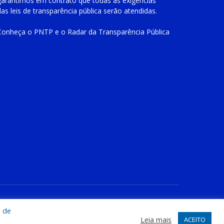
garantimos em contrato que todas as exigências
das
leis de transparência pública
serão atendidas.
Conheça o
PNTP
e o
Radar da Transparência Pública
te
Acessar Área Administrativa
Acessar o Webmail
a de
Leia mais
ACEITO