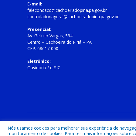
E-mail:
faleconosco@cachoeiradopiria.pa.gov.br
controladoriageral@cachoeiradopiria.pa.gov.br
Presencial:
Av. Getulio Vargas, 534
Centro – Cachoeira do Piriá – PA
CEP: 68617-000
Eletrônico:
Ouvidoria
/
e-SIC
Todos os direitos reservados a Prefeitura Municipal de Cac
Nós usamos cookies para melhorar sua experiência de navegação
monitoramento de cookies. Para ter mais informações sobre como