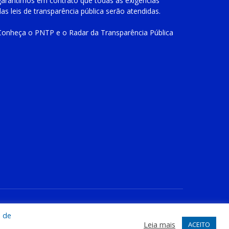
garantimos em contrato que todas as exigências
das
leis de transparência pública
serão atendidas.
Conheça o
PNTP
e o
Radar da Transparência Pública
te
Acessar Área Administrativa
Acessar o Webmail
a de
Leia mais
ACEITO