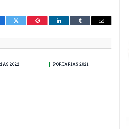
cebook
Twitter
Pinterest
LinkedIn
Tumblr
E-
mail
IAS 2022
PORTARIAS 2021