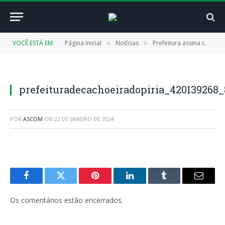
VOCÊ ESTÁ EM:
Página Inicial
Notícias
Prefeitura assina convênio com o Governo do Estado: Cachoeira vai participar do Programa Creche por Todo o Pará
»
»
prefeituradecachoeiradopiria_42013926
POR
ASCOM
ON
22 DE JANEIRO DE 2024
Facebook
Twitter
Pinterest
LinkedIn
Tumblr
E-
mail
Os comentários estão encerrados.