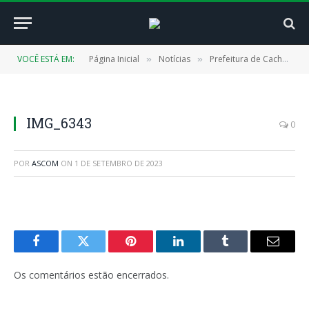
VOCÊ ESTÁ EM:
Página Inicial
Notícias
Prefeitura de Cachoeira do Piriá inaugura ampliação da Escola Igarapé de Areia
»
»
IMG_6343
0
POR
ASCOM
ON
1 DE SETEMBRO DE 2023
Facebook
Twitter
Pinterest
LinkedIn
Tumblr
E-
mail
Os comentários estão encerrados.