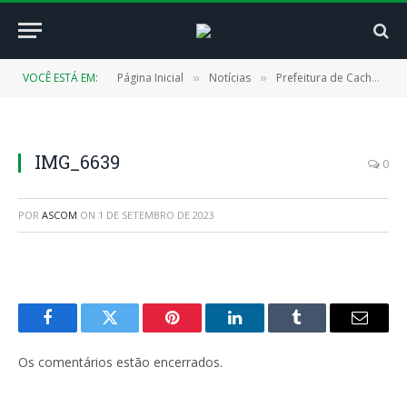
VOCÊ ESTÁ EM:
Página Inicial
Notícias
Prefeitura de Cachoeira do Piriá inaugura ampliação da Escola Igarapé de Areia
»
»
IMG_6639
0
POR
ASCOM
ON
1 DE SETEMBRO DE 2023
Facebook
Twitter
Pinterest
LinkedIn
Tumblr
E-
mail
Os comentários estão encerrados.