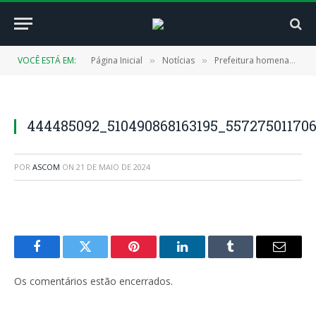
VOCÊ ESTÁ EM:
Página Inicial
Notícias
Prefeitura homenageia mamães assistidas pelo CRAS
»
»
444485092_510490868163195_55727501170
POR
ASCOM
ON
21 DE MAIO DE 2024
Facebook
Twitter
Pinterest
LinkedIn
Tumblr
E-
mail
Os comentários estão encerrados.