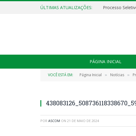
ÚLTIMAS ATUALIZAÇÕES:
PÁGINA INICIAL
VOCÊ ESTÁ EM:
Página Inicial
Notícias
P
»
»
438083126_508736118338670_5
POR
ASCOM
ON
21 DE MAIO DE 2024