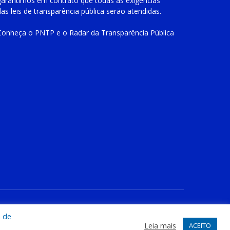
garantimos em contrato que todas as exigências
das
leis de transparência pública
serão atendidas.
Conheça o
PNTP
e o
Radar da Transparência Pública
te
Acessar Área Administrativa
Acessar o Webmail
a de
Leia mais
ACEITO