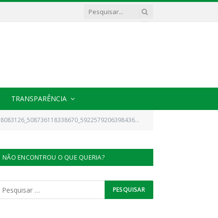
TRANSPARÊNCIA
8083126_508736118338670_5922579206398436635_n
NÃO ENCONTROU O QUE QUERIA?