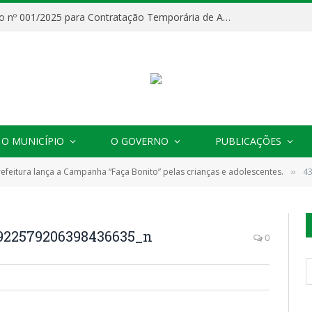
Processo Seletivo nº 001/2025 para Contratação Temporária de Agentes Comunitários de Saúde (ACS)
O MUNICÍPIO
O GOVERNO
PUBLICAÇÕES
refeitura lança a Campanha “Faça Bonito” pelas crianças e adolescentes.
43
»
922579206398436635_n
0