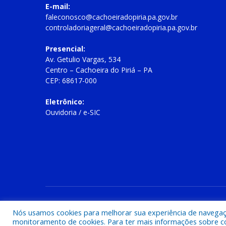
E-mail:
faleconosco@cachoeiradopiria.pa.gov.br
controladoriageral@cachoeiradopiria.pa.gov.br
Presencial:
Av. Getulio Vargas, 534
Centro – Cachoeira do Piriá – PA
CEP: 68617-000
Eletrônico:
Ouvidoria
/
e-SIC
Todos os direitos reservados a Prefeitura Municipal de Cac
Nós usamos cookies para melhorar sua experiência de navegação
monitoramento de cookies. Para ter mais informações sobre como