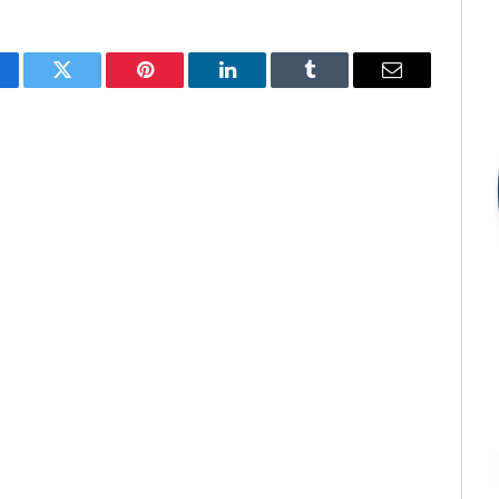
cebook
Twitter
Pinterest
LinkedIn
Tumblr
E-
mail