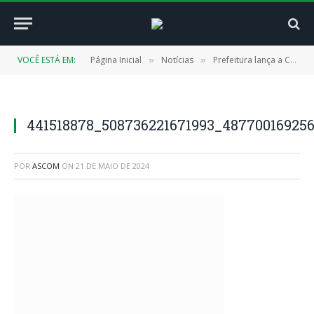
VOCÊ ESTÁ EM:
Página Inicial
Notícias
Prefeitura lança a Campanha “Faça Bonito” pelas crianças e adolescentes.
»
»
441518878_508736221671993_48770016925
POR
ASCOM
ON
21 DE MAIO DE 2024