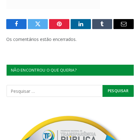
Facebook
Twitter
Pinterest
LinkedIn
Tumblr
E-
mail
Os comentários estão encerrados.
NÃO ENCONTROU O QUE QUERIA?