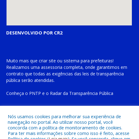
DESENVOLVIDO POR CR2
Muito mais que
criar site
ou
sistema para prefeituras
!
Realizamos uma
assessoria
completa, onde garantimos em
contrato que todas as exigências das
leis de transparência
pública
serão atendidas.
Conheça o
PNTP
e o
Radar da Transparência Pública
Nós usamos cookies para melhorar sua experiência de
navegação no portal. Ao utilizar nosso portal, você
Todos os direitos reservados a Prefeitura Municipal de Cachoeira
concorda com a política de monitoramento de cookies.
do Piriá
Para ter mais informações sobre como isso é feito, acesse
Política de cookies (
Leia mais
). Se você concorda, clique em