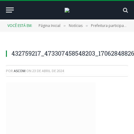
VOCÊ ESTÁ EM:
Página Inicial
Notícias
Prefeitura participa de ato simbólico alusivo ao Dia D de combate à Dengue
»
»
432759217_473307458548203_1706284882
POR
ASCOM
ON
23 DE ABRIL DE 2024