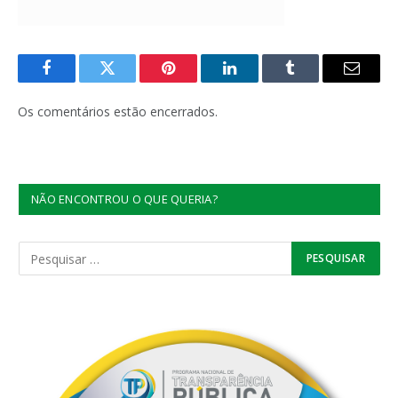
Facebook
Twitter
Pinterest
LinkedIn
Tumblr
E-
mail
Os comentários estão encerrados.
NÃO ENCONTROU O QUE QUERIA?