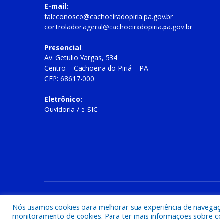
E-mail:
faleconosco@cachoeiradopiria.pa.gov.br
controladoriageral@cachoeiradopiria.pa.gov.br
Presencial:
Av. Getulio Vargas, 534
Centro – Cachoeira do Piriá – PA
CEP: 68617-000
Eletrônico:
Ouvidoria
/
e-SIC
Todos os direitos reservados a Prefeitura Municipal de Cac
Nós usamos cookies para melhorar sua experiência de navegação
monitoramento de cookies. Para ter mais informações sobre como