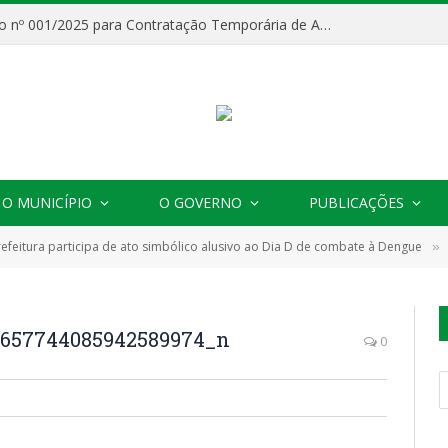
Processo Seletivo nº 001/2025 para Contratação Temporária de Agentes Comunitários de Saúde (ACS)
O MUNICÍPIO
O GOVERNO
PUBLICAÇÕES
refeitura participa de ato simbólico alusivo ao Dia D de combate à Dengue
»
7657744085942589974_n
0