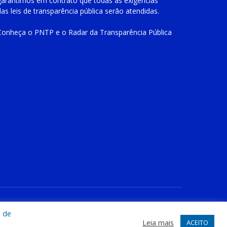
garantimos em contrato que todas as exigências
das
leis de transparência pública
serão atendidas.
Conheça o
PNTP
e o
Radar da Transparência Pública
te
Acessar Área Administrativa
Acessar o Webmail
a de
Leia mais
ACEITO