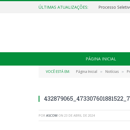
ÚLTIMAS ATUALIZAÇÕES:
PÁGINA INICIAL
VOCÊ ESTÁ EM:
Página Inicial
Notícias
P
»
»
432879065_473307601881522_
POR
ASCOM
ON
23 DE ABRIL DE 2024