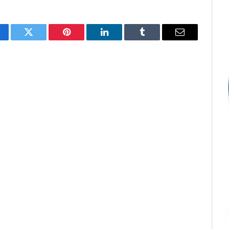
cebook
Twitter
Pinterest
LinkedIn
Tumblr
E-
mail