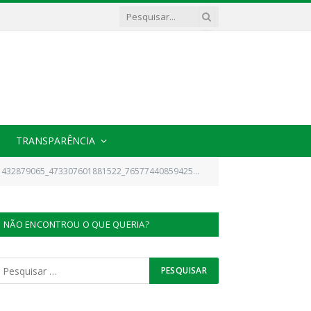
TRANSPARÊNCIA
432879065_473307601881522_7657744085942589974_n
NÃO ENCONTROU O QUE QUERIA?