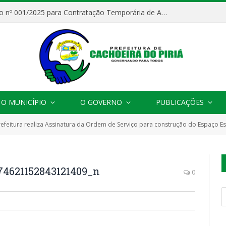
Processo Seletivo nº 001/2025 para Contratação Temporária de Agentes Comunitários de Saúde (ACS)
O MUNICÍPIO
O GOVERNO
PUBLICAÇÕES
refeitura realiza Assinatura da Ordem de Serviço para construção do Espaço Es
74621152843121409_n
0