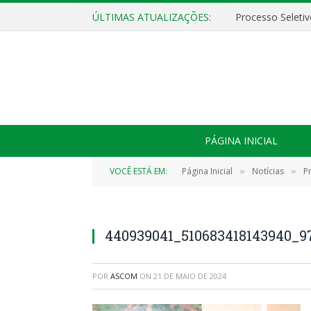
ÚLTIMAS ATUALIZAÇÕES:
PÁGINA INICIAL
VOCÊ ESTÁ EM:
Página Inicial
Notícias
P
»
»
440939041_510683418143940_9
POR
ASCOM
ON
21 DE MAIO DE 2024