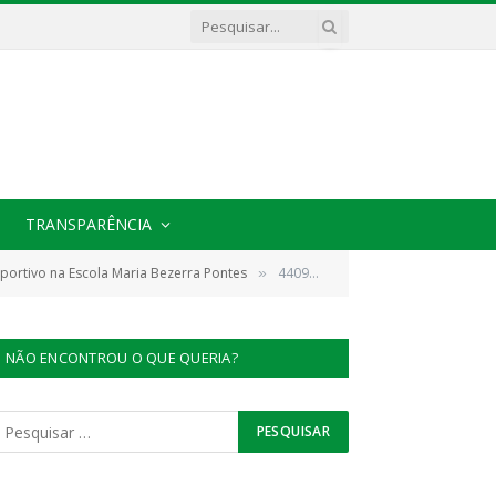
TRANSPARÊNCIA
portivo na Escola Maria Bezerra Pontes
440939041_510683418143940_974621152843121409_n
»
NÃO ENCONTROU O QUE QUERIA?