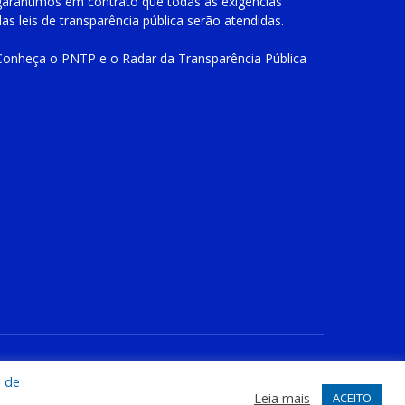
garantimos em contrato que todas as exigências
das
leis de transparência pública
serão atendidas.
Conheça o
PNTP
e o
Radar da Transparência Pública
te
Acessar Área Administrativa
Acessar o Webmail
a de
Leia mais
ACEITO