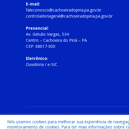
E-mail:
faleconosco@cachoeiradopiria.pa.gov.br
controladoriageral@cachoeiradopiria.pa.gov.br
Presencial:
Av. Getulio Vargas, 534
Centro – Cachoeira do Piriá – PA
CEP: 68617-000
Eletrônico:
Ouvidoria
/
e-SIC
Todos os direitos reservados a Prefeitura Municipal de Cac
Nós usamos cookies para melhorar sua experiência de navegação
monitoramento de cookies. Para ter mais informações sobre como