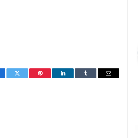
cebook
Twitter
Pinterest
LinkedIn
Tumblr
E-
mail